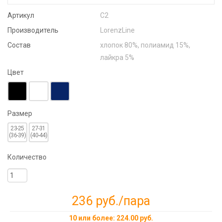
Артикул
С2
Производитель
LorenzLine
Состав
хлопок 80%, полиамид 15%,
лайкра 5%
Цвет
Размер
23-25
27-31
(36-39)
(40-44)
Количество
236 руб.
/пара
10 или более: 224.00 руб.