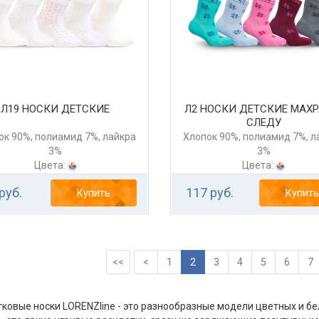
Л19 НОСКИ ДЕТСКИЕ
Л2 НОСКИ ДЕТСКИЕ МАХР
СЛЕДУ
ок 90%, полиамид 7%, лайкра
Хлопок 90%, полиамид 7%, л
3%
3%
Цвета:
Цвета:
руб.
117 руб.
Купить
Купить
<<
<
1
2
3
4
5
6
7
ковые носки LORENZline - это разнообразные модели цветных и бе