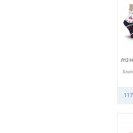
Л12 
Хлоп
117