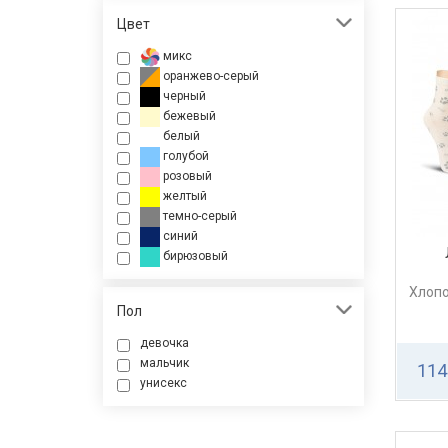
Цвет
микс
оранжево-серый
черный
бежевый
белый
голубой
розовый
желтый
темно-серый
синий
бирюзовый
Хлопо
Пол
девочка
мальчик
114
унисекс