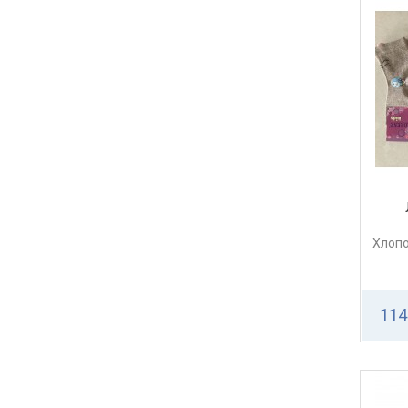
Хлопо
114