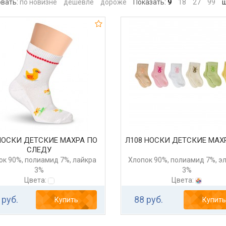
вать:
по новизне
дешевле
дороже
Показать:
9
18
27
99
ш
НОСКИ ДЕТСКИЕ МАХРА ПО
Л108 НОСКИ ДЕТСКИЕ МАХ
СЛЕДУ
ок 90%, полиамид 7%, лайкра
Хлопок 90%, полиамид 7%, э
3%
3%
Цвета:
Цвета:
 руб.
88 руб.
Купить
Купить