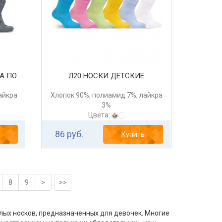
А ПО
Л20 НОСКИ ДЕТСКИЕ
айкра
Хлопок 90%, полиамид 7%, лайкра
3%
Цвета:
86 руб.
Купить
8
9
>
>>
лых носков, предназначенных для девочек. Многие