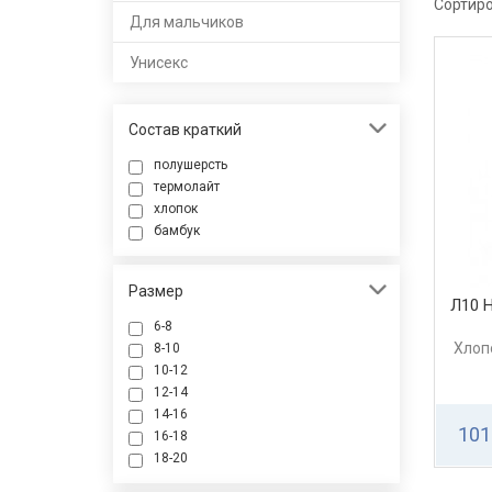
Сортиро
Для мальчиков
Унисекс
Состав краткий
полушерсть
термолайт
хлопок
бамбук
Размер
Л10 
6-8
Хлоп
8-10
10-12
12-14
14-16
101
16-18
18-20