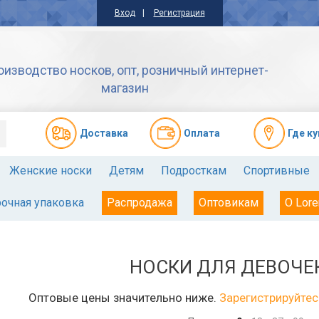
Вход
Регистрация
оизводство носков, опт, розничный интернет-
магазин
Доставкa
Оплата
Где к
Женские носки
Детям
Подросткам
Спортивные
очная упаковка
Распродажа
Оптовикам
О Lore
НОСКИ ДЛЯ ДЕВОЧЕ
Оптовые цены значительно ниже.
Зарегистрируйтес