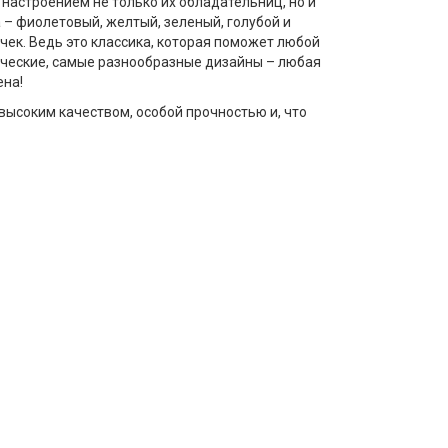
настроением не только их обладательниц, но и
– фиолетовый, желтый, зеленый, голубой и
ек. Ведь это классика, которая поможет любой
сические, самые разнообразные дизайны – любая
ена!
высоким качеством, особой прочностью и, что
же после многочисленных стирок изделия не
и для девочек сохранят свою белизну, а цветные -
рименение только проверенных,
пейским стандартам. В оптовом интернет -
тых и гипоаллергенных материалов.
ягкость, которая позволит избежать раздражений
ого чтобы купить носки оптом, вам необходимо
ике LorenzLine
в Ставропольском крае. Большая
ется
доставка
по всей России.