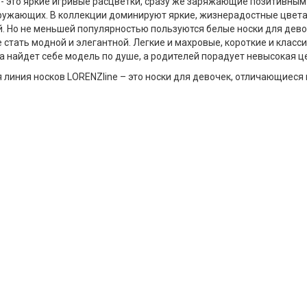
- это яркие игривые расцветки, сразу же заряжающие позитивным 
ружающих. В коллекции доминируют яркие, жизнерадостные цвета 
. Но не меньшей популярностью пользуются белые носки для девоч
 стать модной и элегантной. Легкие и махровые, короткие и клас
 найдет себе модель по душе, а родителей порадует невысокая ц
 линия носков LORENZline – это носки для девочек, отличающиеся 
ажно для детских вещей, износостойкостью и долговечностью. Да
т своей формы, не скатаются и не порвутся. И, главное, белые носк
нный цвет.
ельно следим за качеством нашей продукции. LORENZline – это п
ачественных материалов и современных технологий согласно евро
е Вы можете заказать изделия из качественных, экологически чис
ки LORENZline отличает невысокая стоимость, непревзойденная м
 и создаст комфортные условия для ног.
т-магазин LorenzLine предлагает купить носки для девочек. Для т
ти
условия для оптовиков
. Носки для девочек производятся на
фабр
родукции так же доступна на
складе в Москве
, откуда осуществля
5 ПРИЧИН ЗАКАЗАТЬ НОСКИ У НАС: