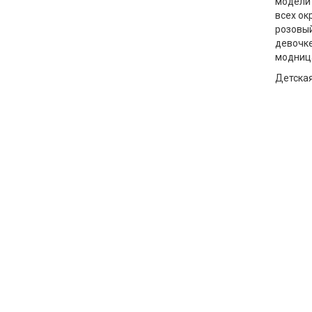
модели 
всех ок
розовый
девочке
модница
Детская
очень в
потеряю
насыще
Мы тщат
высокок
магазин
Все нос
на коже
Интерне
соблюс
часть п