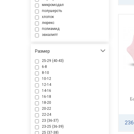
микромодал
полушерсть
хлопок
люрекс
полиамид
эвкалипт
Размер
25-29 (40-43)
6-8
8-10
10-12
12-14
14-16
16-18
Б
18-20
20-22
22-24
23 (36-37)
236
23-25 (36-39)
25 (37-38)