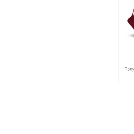
Полу
244