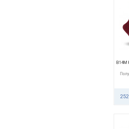
серо-черный
синий
оранжевый
серый
шоколадный
льняной
бирюзовый
изумрудный
кипарис
В14М
Полу
252