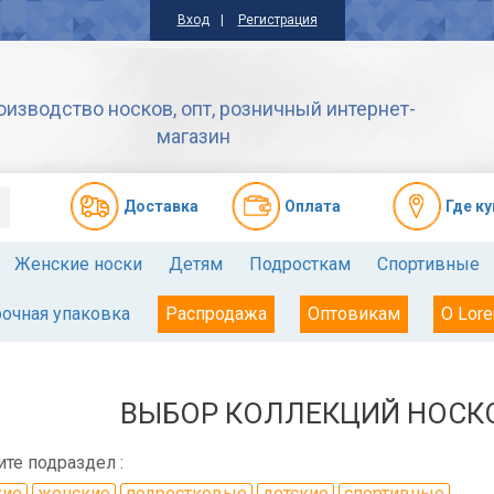
Вход
Регистрация
оизводство носков, опт, розничный интернет-
магазин
Доставкa
Оплата
Где к
Женские носки
Детям
Подросткам
Спортивные
очная упаковка
Распродажа
Оптовикам
О Lore
ВЫБОР КОЛЛЕКЦИЙ НОСКО
те подраздел :
кие
женские
подростковые
детские
спортивные