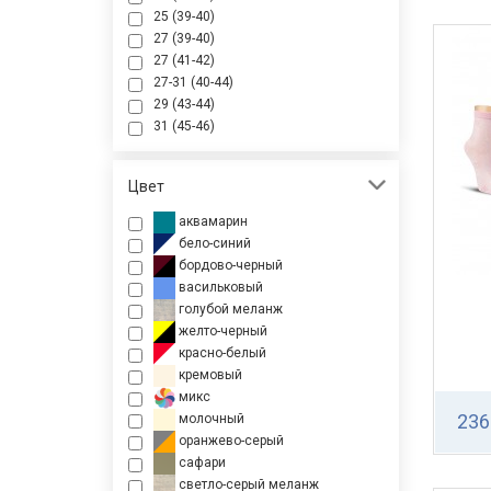
25 (39-40)
27 (39-40)
27 (41-42)
27-31 (40-44)
29 (43-44)
31 (45-46)
Цвет
аквамарин
бело-синий
бордово-черный
васильковый
голубой меланж
желто-черный
красно-белый
кремовый
микс
236
молочный
оранжево-серый
сафари
светло-серый меланж