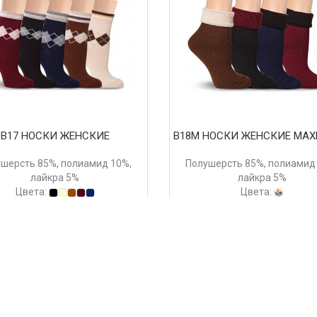
В17 НОСКИ ЖЕНСКИЕ
В18М НОСКИ ЖЕНСКИЕ МА
шерсть 85%, полиамид 10%,
Полушерсть 85%, полиамид
лайкра 5%
лайкра 5%
Цвета:
Цвета:
 руб.
260 руб.
Купить
Купить
<<
<
1
2
3
4
5
6
7