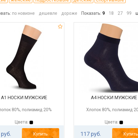
вать:
по новизне
дешевле
дороже
Показать:
9
18
27
99
ш
А1 НОСКИ МУЖСКИЕ
А4 НОСКИ МУЖСКИЕ
лопок 80%, полиамид 20%
Хлопок 80%, полиамид 2
Цвета:
Цвета:
 руб.
117 руб.
Купить
Купить