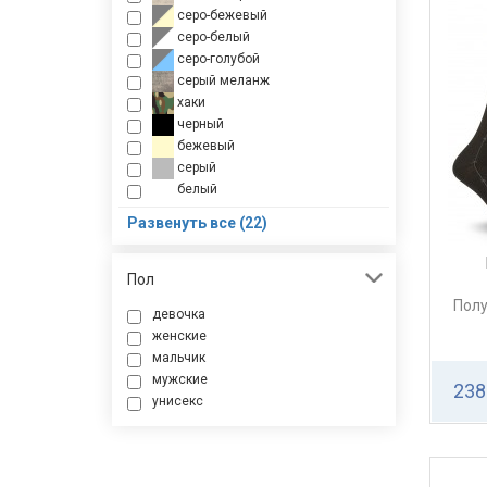
серо-бежевый
серо-белый
серо-голубой
серый меланж
хаки
черный
бежевый
серый
белый
голубой
Развенуть все (22)
розовый
светло-голубой
джинсовый
Пол
салатовый
Полу
девочка
шоколад
женские
желтый
мальчик
фиолетовый
мужские
сиреневый
238
унисекс
красный
бордо
оливковый
темно-серый