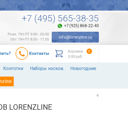
+7 (495) 565-38-35
+7 (925) 868-22-40
Розн.: ПН-ПТ 9.00 - 20.00
info@lorenzline.ru
Опт: ПН-ПТ 8.30 - 17.30
Корзина
0
упить?
Контакты
0.00 руб.
Колготки
Наборы носков
Новогодние
nzline
e
В LORENZLINE