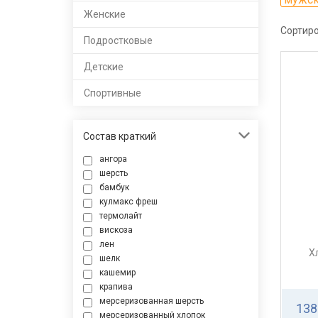
Женские
Сортиро
Подростковые
Детские
Спортивные
Состав краткий
ангора
шерсть
бамбук
кулмакс фреш
термолайт
вискоза
лен
Х
шелк
кашемир
крапива
мерсеризованная шерсть
138
мерсеризованный хлопок