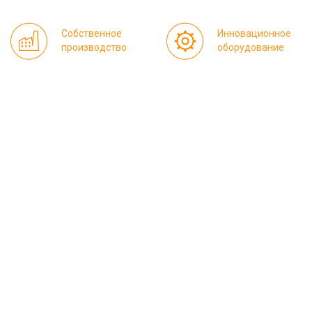
Собственное
Инновационное
производство
оборудование
Качественное
Доступная
сырье
цена
Модный
дизайн
ИНФОРМАЦИЯ
Где купить
Контакты
Оплата
Оптовикам
Реквизиты
Доставка