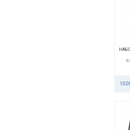
НАБ
Х
1026