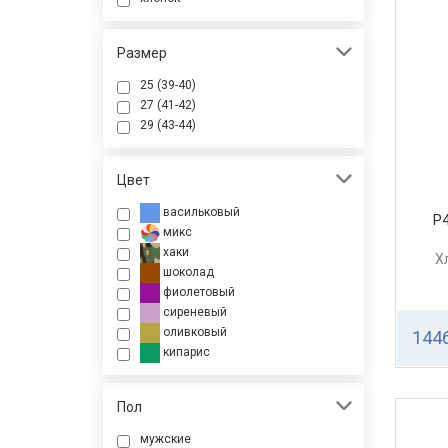
Размер
25 (39-40)
27 (41-42)
29 (43-44)
Цвет
васильковый
Р
микс
хаки
Х
шоколад
фиолетовый
сиреневый
оливковый
1446
кипарис
Пол
мужские