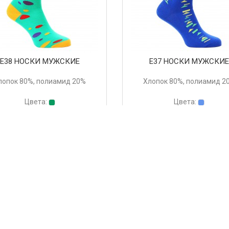
Е38 НОСКИ МУЖСКИЕ
Е37 НОСКИ МУЖСКИ
лопок 80%, полиамид 20%
Хлопок 80%, полиамид 2
Цвета:
Цвета:
 руб.
252 руб.
Купить
Купить
<<
<
1
2
3
4
т-магазин LorenzLine предлагает купить прикольные мужские носки 
носки оптом, вам необходимо соблюсти
условия для оптовиков
. Пр
одятся на
фабрике LorenzLine
в Ставропольском крае. Большая час
 осуществляется
доставка
по всей России.