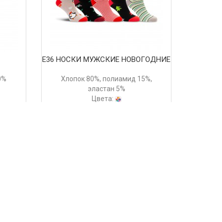
Е
Е36 НОСКИ МУЖСКИЕ НОВОГОДНИЕ
0%
Хлопок 80%, полиамид 15%,
эластан 5%
Цвета:
278 руб.
Купить
>
>>
weekend collection - новинки. Для того чтобы
икольные Мужские носки Weekend Collection
ть продукции так же доступна на
складе в Москве
,