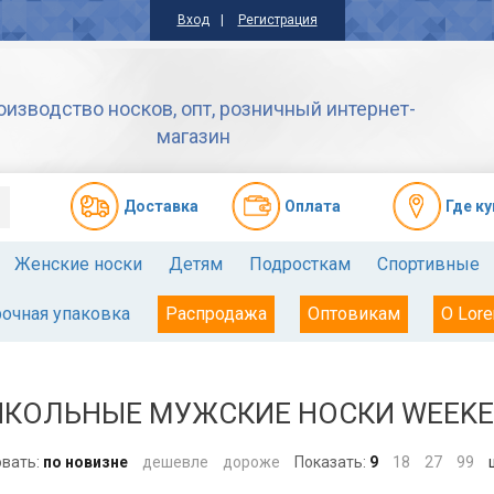
Вход
Регистрация
оизводство носков, опт, розничный интернет-
магазин
Доставкa
Оплата
Где к
Женские носки
Детям
Подросткам
Спортивные
очная упаковка
Распродажа
Оптовикам
О Lore
КОЛЬНЫЕ МУЖСКИЕ НОСКИ WEEKEN
вать:
по новизне
дешевле
дороже
Показать:
9
18
27
99
ш