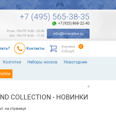
+7 (495) 565-38-35
+7 (925) 868-22-40
Розн.: ПН-ПТ 9.00 - 20.00
info@lorenzline.ru
Опт: ПН-ПТ 8.30 - 17.30
Корзина
0
упить?
Контакты
0.00 руб.
Колготки
Наборы носков
Новогодние
nzline
e
D COLLECTION - НОВИНКИ
т. на странице