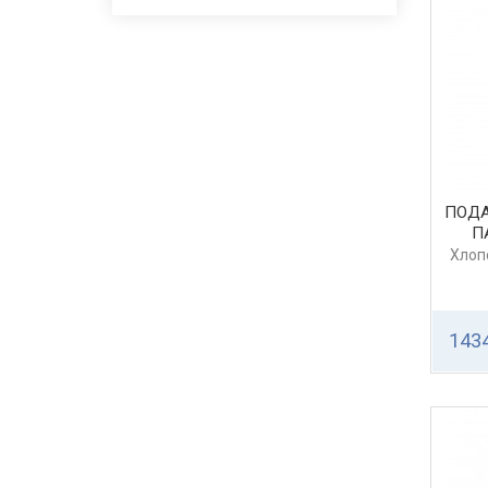
ПОДА
П
Хлоп
1434