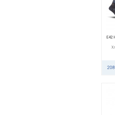
Е42
Х
208