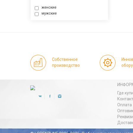
женские
мужские
Собственное
Инно
производство
обор
ИНФОР
Где куп
Контак
Оплата
Оптови
Реквиз
Достав