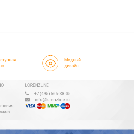
ступная
Модный
на
дизайн
НО
LORENZLINE
+7 (495) 565-38-35
info@lorenzline.ru
ачения
осков