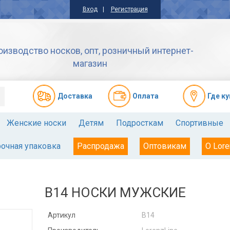
Вход
Регистрация
оизводство носков, опт, розничный интернет-
магазин
Доставкa
Оплата
Где к
Женские носки
Детям
Подросткам
Спортивные
очная упаковка
Распродажа
Оптовикам
О Lore
В14 НОСКИ МУЖСКИЕ
Артикул
В14