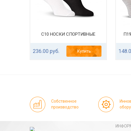
С10 НОСКИ СПОРТИВНЫЕ
П1
236.00 руб.
148.0
Купить
Собственное
Инно
производство
обор
ИНФОР