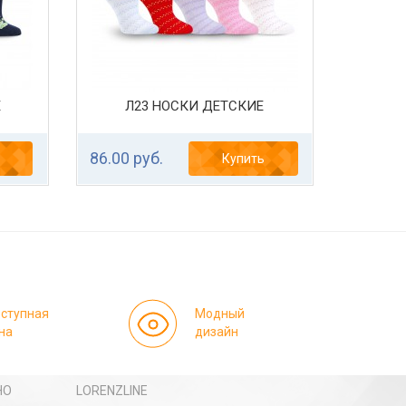
Е
Л23 НОСКИ ДЕТСКИЕ
86.00 руб.
Купить
ступная
Модный
на
дизайн
НО
LORENZLINE