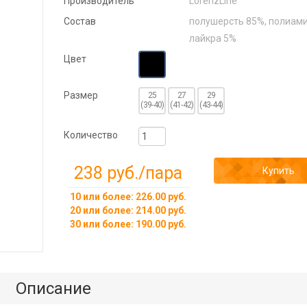
Производитель
LorenzLine
Состав
полушерсть 85%, полиами
лайкра 5%
Цвет
Размер
25
27
29
(39-40)
(41-42)
(43-44)
Количество
238 руб.
/пара
Купить
10 или более: 226.00 руб.
20 или более: 214.00 руб.
30 или более: 190.00 руб.
Описание