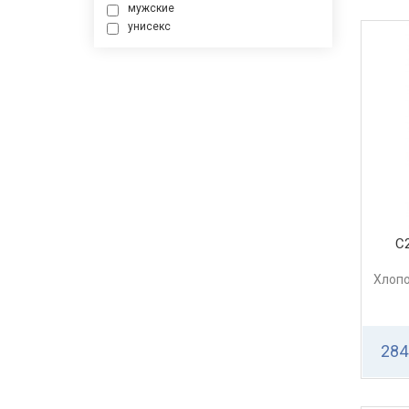
мужские
унисекс
С
Хлопо
284