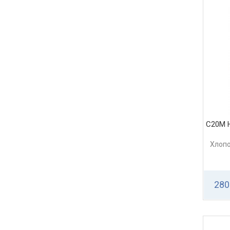
С20М 
Хлопо
280