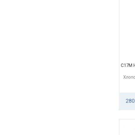
С17М 
Хлопо
280