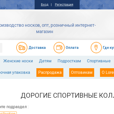
Вход
Регистрация
оизводство носков, опт, розничный интернет-
магазин
Доставкa
Оплата
Где к
Женские носки
Детям
Подросткам
Спортивные
очная упаковка
Распродажа
Оптовикам
О Lore
ДОРОГИЕ СПОРТИВНЫЕ КОЛ
те подраздел :
ollection