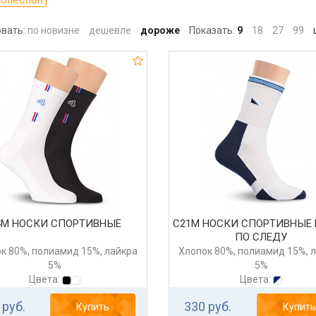
вать:
по новизне
дешевле
дороже
Показать:
9
18
27
99
ш
4М НОСКИ СПОРТИВНЫЕ
С21М НОСКИ СПОРТИВНЫЕ
ПО СЛЕДУ
к 80%, полиамид 15%, лайкра
Хлопок 80%, полиамид 15%, 
5%
5%
Цвета:
Цвета:
 руб.
330 руб.
Купить
Купить