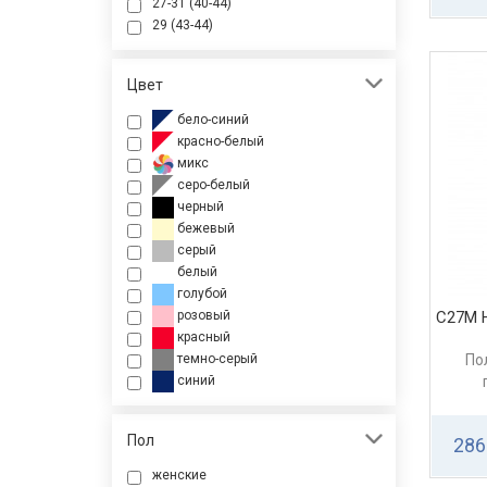
27-31 (40-44)
29 (43-44)
Цвет
бело-синий
красно-белый
микс
серо-белый
черный
бежевый
серый
белый
голубой
С27М 
розовый
красный
По
темно-серый
синий
Пол
286
женские