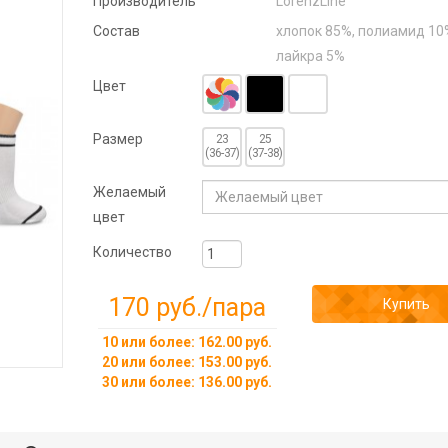
Производитель
LorenzLine
Состав
хлопок 85%, полиамид 10
лайкра 5%
Цвет
Размер
23
25
(36-37)
(37-38)
Желаемый
цвет
Количество
170 руб.
/пара
Купить
10 или более: 162.00 руб.
20 или более: 153.00 руб.
30 или более: 136.00 руб.