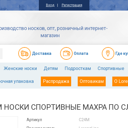
Вход
Регистрация
оизводство носков, опт, розничный интернет-
магазин
Доставкa
Оплата
Где к
Женские носки
Детям
Подросткам
Спортивные
очная упаковка
Распродажа
Оптовикам
О Lore
М НОСКИ СПОРТИВНЫЕ МАХРА ПО С
Артикул
С24М