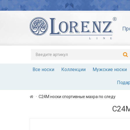
Пр
Все носки
Коллекции
Мужские носки
Подар
С24М носки спортивные махра по следу
С24