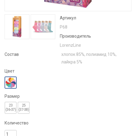
Артикул
Р68
Производитель
LorenzLine
Состав
хлопок 85%, полиамид 10%,
лайкра 5%
Цвет
Размер
23
25
(36-37)
(37-38)
Количество