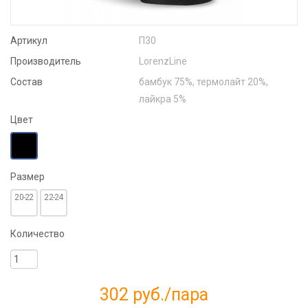
Артикул
П30
Производитель
LorenzLine
Состав
бамбук 75%, термолайт 20%,
лайкра 5%
Цвет
Размер
20-22
22-24
Количество
302 руб.
/пара