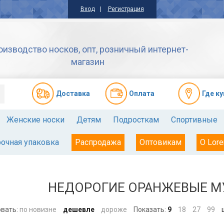
Вход
Регистрация
оизводство носков, опт, розничный интернет-
магазин
Доставкa
Оплата
Где к
Женские носки
Детям
Подросткам
Спортивные
очная упаковка
Распродажа
Оптовикам
О Lore
НЕДОРОГИЕ ОРАНЖЕВЫЕ М
вать:
по новизне
дешевле
дороже
Показать:
9
18
27
99
ш