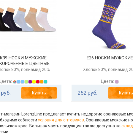
К39 НОСКИ МУЖСКИЕ
Е26 НОСКИ МУЖСКИ
КОРОЧЕННЫЕ ЦВЕТНЫЕ
лопок 80%, полиамид 20%
Хлопок 80%, полиамид 2
Цвета:
Цвета:
 руб.
252 руб.
Купить
Купить
т-магазин LorenzLine предлагает купить недорогие оранжевые муж
обходимо соблюсти
условия для оптовиков
. Оранжевые мужские но
ольском крае. Большая часть продукции так же доступна на
склад
ссии.