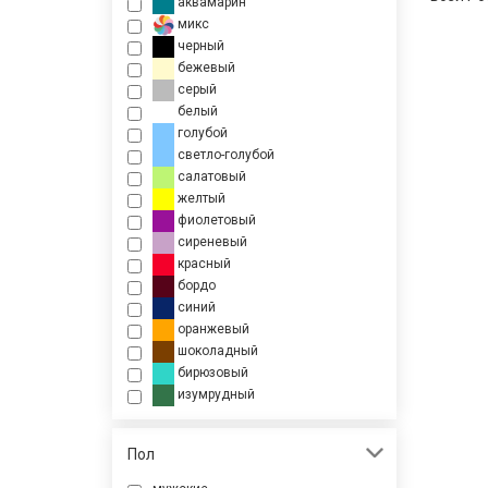
аквамарин
микс
черный
бежевый
серый
белый
голубой
светло-голубой
салатовый
желтый
фиолетовый
сиреневый
красный
бордо
синий
оранжевый
шоколадный
бирюзовый
изумрудный
Пол