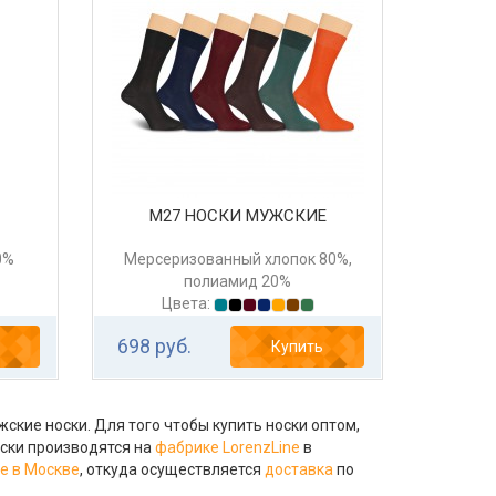
Е
М27 НОСКИ МУЖСКИЕ
0%
Мерсеризованный хлопок 80%,
полиамид 20%
Цвета:
698 руб.
Купить
ские носки. Для того чтобы купить носки оптом,
ски производятся на
фабрике LorenzLine
в
е в Москве
, откуда осуществляется
доставка
по