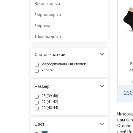
Фиолетовый
Черно-серый
Черный
Шоколадный
Состав краткий
У
мерсеризованный хлопок
Х
хлопок
Размер
230
25 (39-40)
27 (41-42)
29 (43-44)
Интерне
вам не
Цвет
Ставроп
всей Ро