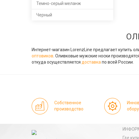
Темно-серый меланж
Черный
ОЛ
Интернет-магазин LorenzLine предлагает купить ол
оптовиков
. Оливковые мужские носки производятс
откуда осуществляется
доставка
по всей России.
Собственное
Инно
производство
обор
ИНФОР
Где куп