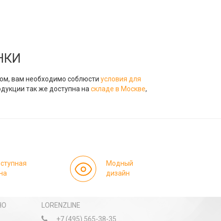
НКИ
птом, вам необходимо соблюсти
условия для
одукции так же доступна на
складе в Москве
,
ступная
Модный
на
дизайн
НО
LORENZLINE
+7 (495) 565-38-35