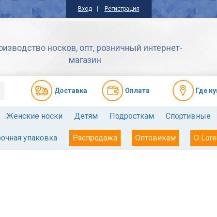
Вход
Регистрация
оизводство носков, опт, розничный интернет-
магазин
Доставкa
Оплата
Где к
Женские носки
Детям
Подросткам
Спортивные
очная упаковка
Распродажа
Оптовикам
О Lore