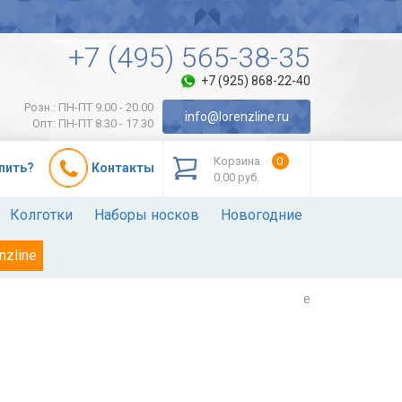
+7 (495) 565-38-35
+7 (925) 868-22-40
Розн.: ПН-ПТ 9.00 - 20.00
info@lorenzline.ru
Опт: ПН-ПТ 8.30 - 17.30
Корзина
0
упить?
Контакты
0.00 руб.
Колготки
Наборы носков
Новогодние
nzline
e