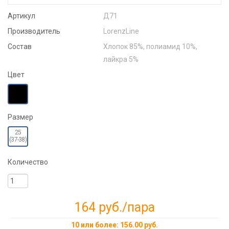
Артикул
Д71
Производитель
LorenzLine
Состав
Хлопок 85%, полиамид 10%,
лайкра 5%
Цвет
Размер
25
(37-38)
Количество
164 руб.
/пара
10 или более: 156.00 руб.