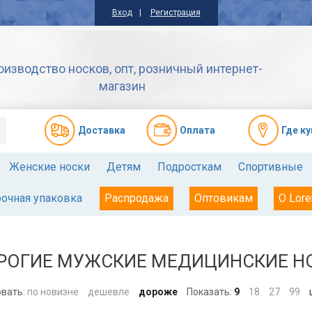
Вход
Регистрация
оизводство носков, опт, розничный интернет-
магазин
Доставкa
Оплата
Где к
Женские носки
Детям
Подросткам
Спортивные
очная упаковка
Распродажа
Оптовикам
О Lore
РОГИЕ МУЖСКИЕ МЕДИЦИНСКИЕ НО
вать:
по новизне
дешевле
дороже
Показать:
9
18
27
99
ш