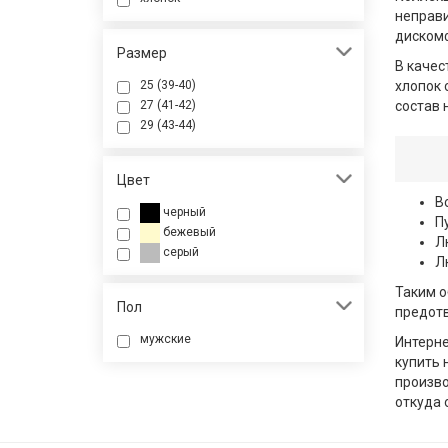
неправи
диском
Размер
В качес
25 (39-40)
хлопок 
27 (41-42)
состав 
29 (43-44)
Цвет
В
черный
П
бежевый
Л
серый
Л
Таким о
Пол
предотв
мужские
Интерне
купить 
произв
откуда