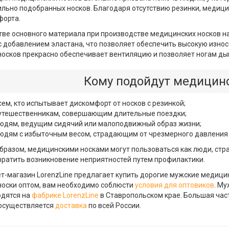
льно подобранных носков. Благодаря отсутствию резинки, медици
форта.
тве основного материала при производстве медицинских носков на
с добавлением эластана, что позволяет обеспечить высокую изно
носков прекрасно обеспечивает вентиляцию и позволяет ногам дыш
Кому подойдут медицинс
сем, кто испытывает дискомфорт от носков с резинкой;
утешественникам, совершающим длительные поездки;
юдям, ведущим сидячий или малоподвижный образ жизни;
юдям с избыточным весом, страдающим от чрезмерного давления 
бразом, медицинскими носками могут пользоваться как люди, стра
ратить возникновение неприятностей путем профилактики.
т-магазин LorenzLine предлагает купить дорогие мужские медицинск
носки оптом, вам необходимо соблюсти
условия для оптовиков
. Му
одятся на
фабрике LorenzLine
в Ставропольском крае. Большая час
 осуществляется
доставка
по всей России.