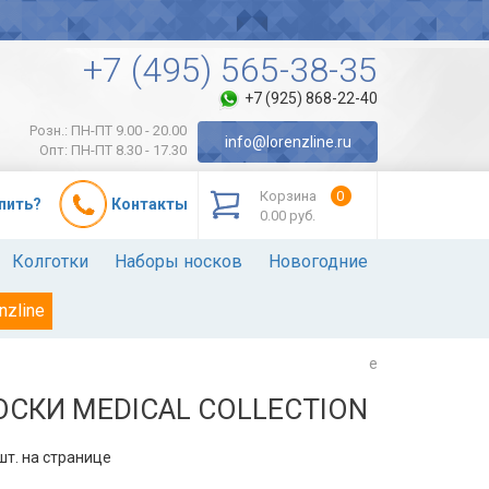
+7 (495) 565-38-35
+7 (925) 868-22-40
Розн.: ПН-ПТ 9.00 - 20.00
info@lorenzline.ru
Опт: ПН-ПТ 8.30 - 17.30
Корзина
0
упить?
Контакты
0.00 руб.
Колготки
Наборы носков
Новогодние
nzline
e
СКИ MEDICAL COLLECTION
т. на странице