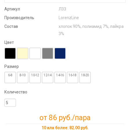
Артикул
Л33
Производитель
LorenzLine
Состав
хлопок 90%, полиамид 7%, лайкра
3%
Цвет
Размер
6-8
8-10
10-12
12-14
14-16
16-18
18-20
Количество
от 86 руб.
/пара
10 или более: 82.00 руб.