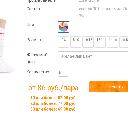
Производитель
LorenzLine
Состав
хлопок 90%, полиамид 7%
3%
Цвет
Размер
6-8
8-10
10-12
12-14
14-16
16-1
Желаемый
цвет
Количество
от 86 руб.
/пара
Купить
10 или более: 82.00 руб.
20 или более: 77.00 руб.
30 или более: 69.00 руб.