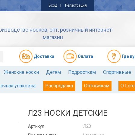
Вход
Регистрация
оизводство носков, опт, розничный интернет-
магазин
Доставкa
Оплата
Где к
Женские носки
Детям
Подросткам
Спортивные
очная упаковка
Распродажа
Оптовикам
О Lore
Л23 НОСКИ ДЕТСКИЕ
Артикул
Л23