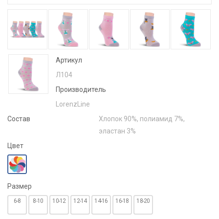
Артикул
Л104
Производитель
LorenzLine
Состав
Хлопок 90%, полиамид 7%,
эластан 3%
Цвет
Размер
6-8
8-10
10-12
12-14
14-16
16-18
18-20