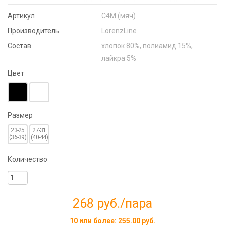
Артикул
С4М (мяч)
Производитель
LorenzLine
Состав
хлопок 80%, полиамид 15%,
лайкра 5%
Цвет
Размер
23-25
27-31
(36-39)
(40-44)
Количество
268 руб.
/пара
10 или более: 255.00 руб.