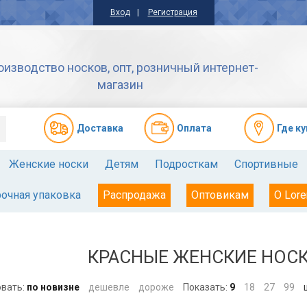
Вход
Регистрация
оизводство носков, опт, розничный интернет-
магазин
Доставкa
Оплата
Где к
Женские носки
Детям
Подросткам
Спортивные
очная упаковка
Распродажа
Оптовикам
О Lore
КРАСНЫЕ ЖЕНСКИЕ НОСК
вать:
по новизне
дешевле
дороже
Показать:
9
18
27
99
ш