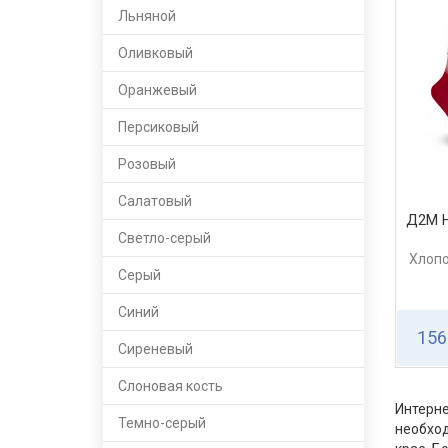
Льняной
Оливковый
Оранжевый
Персиковый
Розовый
Салатовый
Д2М 
Светло-серый
Хлопо
Серый
Синий
156
Сиреневый
Слоновая кость
Интерне
Темно-серый
необхо