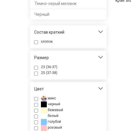
крае. Б
Темно-серый меланж
Черный
Состав краткий
хлопок
Размер
23 (36-37)
25 (37-38)
Цвет
микс
черный
бежевый
белый
голубой
розовый