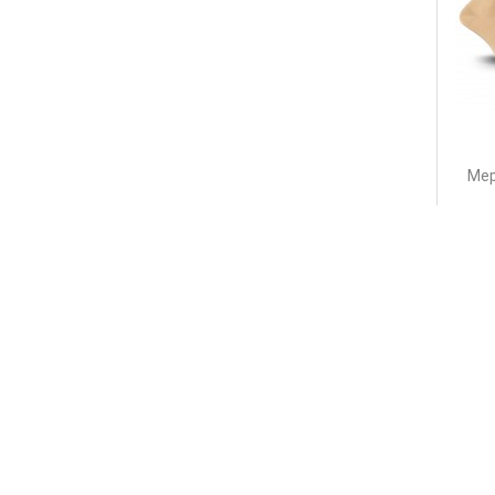
Мер
386
Интерне
необхо
Большая