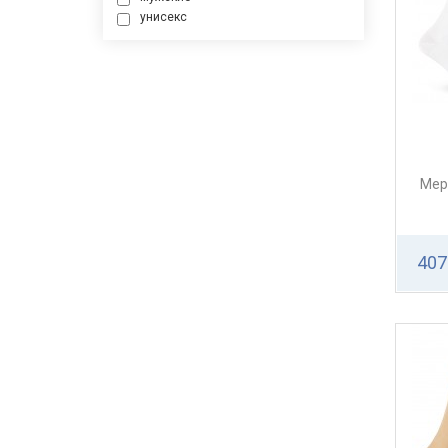
сиреневый
унисекс
красный
бордо
оливковый
темно-серый
серо-черный
синий
оранжевый
шоколадный
льняной
Мер
бирюзовый
изумрудный
кипарис
407