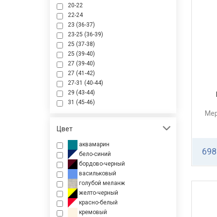
20-22
22-24
23 (36-37)
23-25 (36-39)
25 (37-38)
25 (39-40)
27 (39-40)
27 (41-42)
27-31 (40-44)
29 (43-44)
31 (45-46)
Мер
Цвет
аквамарин
698
бело-синий
бордово-черный
васильковый
голубой меланж
желто-черный
красно-белый
кремовый