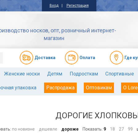
Вход
Регистрация
оизводство носков, опт, розничный интернет-
магазин
Доставкa
Оплата
Где к
Женские носки
Детям
Подросткам
Спортивные
очная упаковка
Распродажа
Оптовикам
О Lore
ДОРОГИЕ ХЛОПКОВЫ
вать:
по новизне
дешевле
дороже
Показать:
9
18
27
99
ш