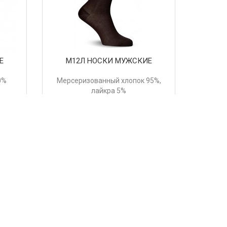
Е
М12Л НОСКИ МУЖСКИЕ
0%
Мерсеризованный хлопок 95%,
лайкра 5%
Цвета:
371 руб.
Купить
8
9
>
>>
 Для того чтобы купить носки оптом, вам
ятся на
фабрике LorenzLine
в Ставропольском крае.
уществляется
доставка
по всей России.