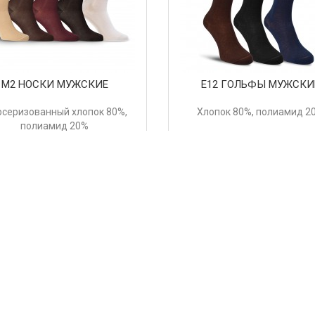
М2 НОСКИ МУЖСКИЕ
Е12 ГОЛЬФЫ МУЖСКИ
серизованный хлопок 80%,
Хлопок 80%, полиамид 2
полиамид 20%
Цвета:
Цвета:
 руб.
382 руб.
Купить
Купить
<<
<
1
2
3
4
5
6
7
т-магазин LorenzLine предлагает купить дорогие хлопковые носки.
димо соблюсти
условия для оптовиков
. Хлопковые носки производ
 часть продукции так же доступна на
складе в Москве
, откуда ос