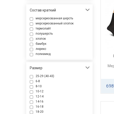
Состав краткий
мерсеризованная шерсть
мерсеризованный хлопок
термолайт
полушерсть
хлопок
бамбук
люрекс
полиамид
Мер
Размер
25-29 (40-43)
6-8
698
8-10
10-12
12-14
14-16
16-18
18-20