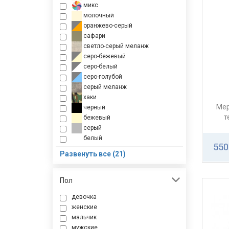
микс
молочный
оранжево-серый
сафари
светло-серый меланж
серо-бежевый
серо-белый
серо-голубой
серый меланж
хаки
Мер
черный
т
бежевый
серый
белый
550
голубой
Развенуть все (21)
розовый
светло-голубой
джинсовый
Пол
салатовый
девочка
шоколад
женские
желтый
мальчик
фиолетовый
мужские