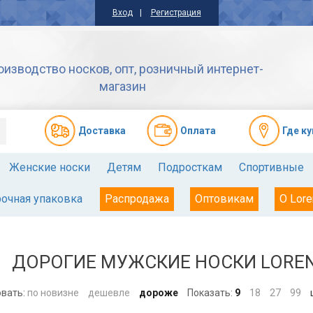
Вход
Регистрация
оизводство носков, опт, розничный интернет-
магазин
Доставкa
Оплата
Где к
Женские носки
Детям
Подросткам
Спортивные
очная упаковка
Распродажа
Оптовикам
О Lore
ДОРОГИЕ МУЖСКИЕ НОСКИ LOREN
вать:
по новизне
дешевле
дороже
Показать:
9
18
27
99
ш