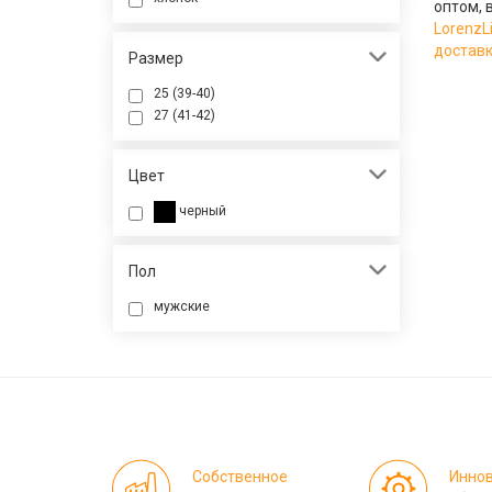
оптом, 
LorenzL
достав
Размер
25 (39-40)
27 (41-42)
Цвет
черный
Пол
мужские
Собственное
Инно