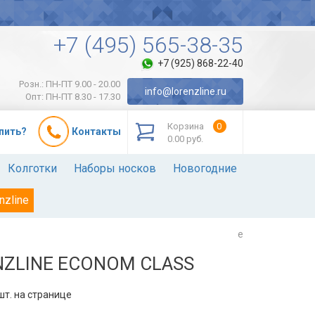
+7 (495) 565-38-35
+7 (925) 868-22-40
Розн.: ПН-ПТ 9.00 - 20.00
info@lorenzline.ru
Опт: ПН-ПТ 8.30 - 17.30
Корзина
0
упить?
Контакты
0.00 руб.
Колготки
Наборы носков
Новогодние
nzline
e
ZLINE ECONOM CLASS
т. на странице