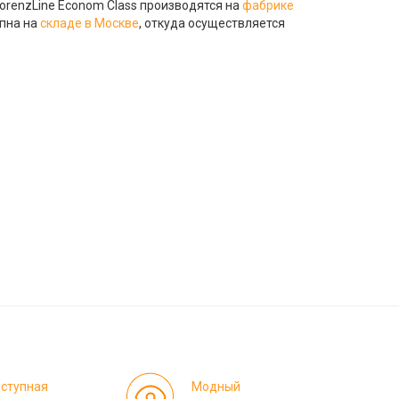
LorenzLine Econom Class производятся на
фабрике
упна на
складе в Москве
, откуда осуществляется
ступная
Модный