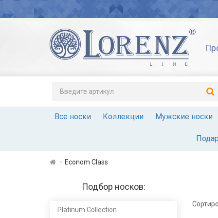
Пр
Все носки
Коллекции
Мужские носки
Подар
Econom Class
Подбор носков:
Сортиро
Platinum Сollection