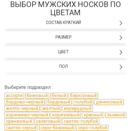
ВЫБОР МУЖСКИХ НОСКОВ ПО
ЦВЕТАМ
СОСТАВ КРАТКИЙ
РАЗМЕР
ЦВЕТ
ПОЛ
Выберите подраздел :
ассорти
бежевый
белый
бирюзовый
бордово-черный
бордовый
голубой
джинсовый
желто-черный
желтый
изумрудный
коричнево-черный
коричневый
красный
льняной
оранжевый
салатовый
светло-голубой
светло-серый
серо-бежевый
серо-голубой