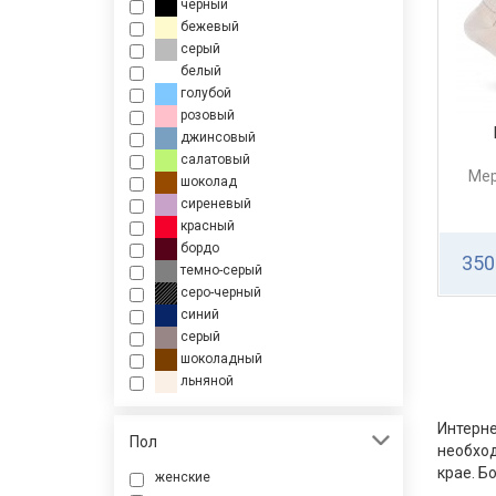
черный
бежевый
серый
белый
голубой
розовый
джинсовый
салатовый
Мер
шоколад
сиреневый
красный
бордо
350
темно-серый
серо-черный
синий
серый
шоколадный
льняной
Интерне
Пол
необхо
крае. Б
женские