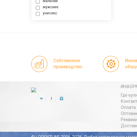
мальчик
мужские
унисекс
Собственное
Инно
производство
обор
ИНФОР
Где куп
Контак
Оплата
Оптови
Реквиз
Достав