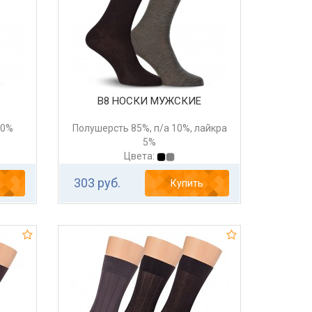
В8 НОСКИ МУЖСКИЕ
20%
Полушерсть 85%, п/а 10%, лайкра
5%
Цвета:
303 руб.
Купить