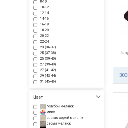
8-10
10-12
12-14
14-16
16-18
18-20
20-22
22-24
23 (36-37)
Пол
25 (37-38)
25 (39-40)
27 (39-40)
27 (41-42)
303
29 (43-44)
31 (45-46)
Цвет
голубой меланж
микс
светло-серый меланж
серый меланж