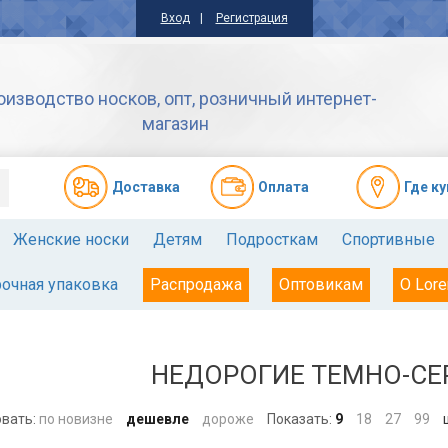
Вход
Регистрация
оизводство носков, опт, розничный интернет-
магазин
Доставкa
Оплата
Где к
Женские носки
Детям
Подросткам
Спортивные
очная упаковка
Распродажа
Оптовикам
О Lore
НЕДОРОГИЕ ТЕМНО-СЕ
вать:
по новизне
дешевле
дороже
Показать:
9
18
27
99
ш