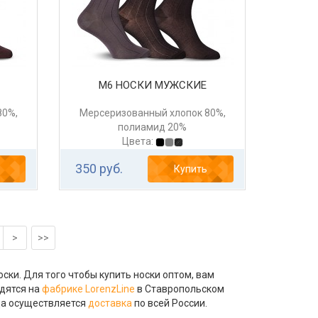
М6 НОСКИ МУЖСКИЕ
80%,
Мерсеризованный хлопок 80%,
полиамид 20%
Цвета:
350 руб.
Купить
>
>>
ски. Для того чтобы купить носки оптом, вам
одятся на
фабрике LorenzLine
в Ставропольском
уда осуществляется
доставка
по всей России.