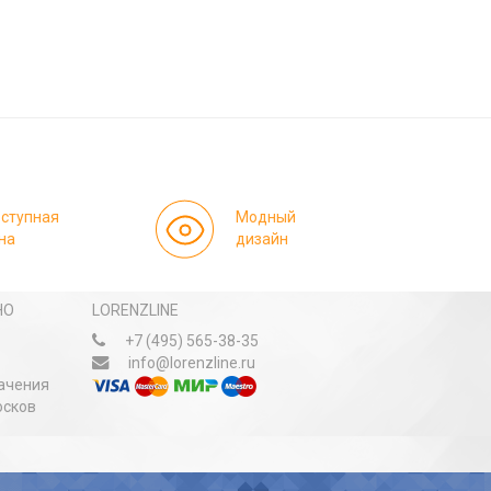
ступная
Модный
на
дизайн
НО
LORENZLINE
+7 (495) 565-38-35
info@lorenzline.ru
ачения
осков