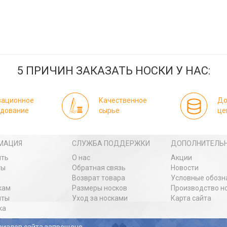
5 ПРИЧИН ЗАКАЗАТЬ НОСКИ У НАС:
вационное
Качественное
До
удование
сырье
це
МАЦИЯ
СЛУЖБА ПОДДЕРЖКИ
ДОПОЛНИТЕЛЬ
ить
О нас
Акции
ты
Обратная связь
Новости
Возврат товара
Условные обозн
кам
Размеры носков
Производство н
иты
Уход за носками
Карта сайта
ка