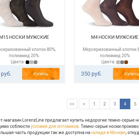
М15 НОСКИ МУЖСКИЕ
М4 НОСКИ МУЖСКИЕ
серизованный хлопок 80%,
Мерсеризованный хлопок 
полиамид 20%
полиамид 20%
Цвета:
Цвета:
 руб.
350 руб.
Купить
Купить
<<
<
1
2
3
4
5
т-магазин LorenzLine предлагает купить недорогие темно-серые но
димо соблюсти
условия для оптовиков
. Темно-серые носки произв
ольшая часть продукции так же доступна на
складе в Москве
, отк